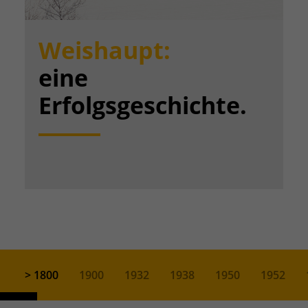
Weishaupt:
eine
Erfolgsgeschichte.
> 1800
1900
1932
1938
1950
1952