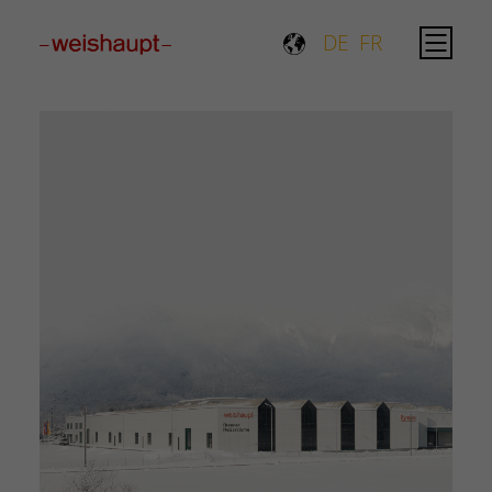
Please select a page template in page properties.
DE
FR