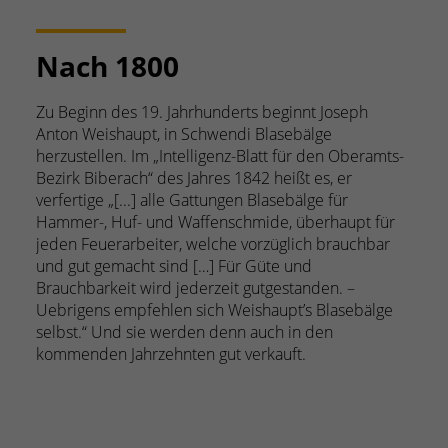
Nach 1800
19
Zu Beginn des 19. Jahrhunderts beginnt Joseph
Um 1
Anton Weishaupt, in Schwendi Blasebälge
Weis
herzustellen. Im „Intelligenz-Blatt für den Oberamts-
und 
Bezirk Biberach“ des Jahres 1842 heißt es, er
gehö
verfertige „[...] alle Gattungen Blasebälge für
Kirc
Hammer-, Huf- und Waffenschmide, überhaupt für
Schm
jeden Feuerarbeiter, welche vorzüglich brauchbar
Masc
und gut gemacht sind […] Für Güte und
Brauchbarkeit wird jederzeit gutgestanden. –
Uebrigens empfehlen sich Weishaupt’s Blasebälge
selbst.“ Und sie werden denn auch in den
kommenden Jahrzehnten gut verkauft.