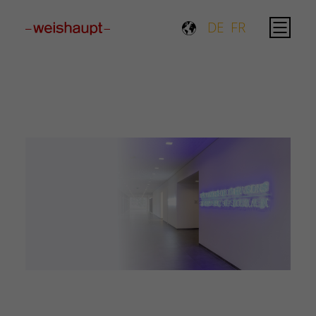
Please select a page template in page properties.
DE
FR