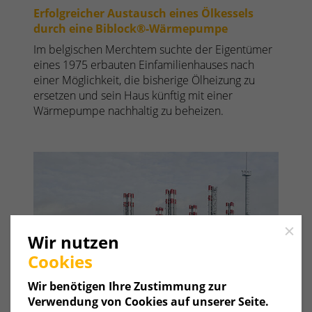
Erfolgreicher Austausch eines Ölkessels
durch eine Biblock®-Wärmepumpe
Im belgischen Merchtem suchte der Eigentümer
eines 1975 erbauten Einfamilienhauses nach
einer Möglichkeit, die bisherige Ölheizung zu
ersetzen und sein Haus künftig mit einer
Wärmepumpe nachhaltig zu beheizen.
Close
Wir nutzen
Cookies
Wir benötigen Ihre Zustimmung zur
Verwendung von Cookies auf unserer Seite.
422 MW Fernwärme für die kasachische