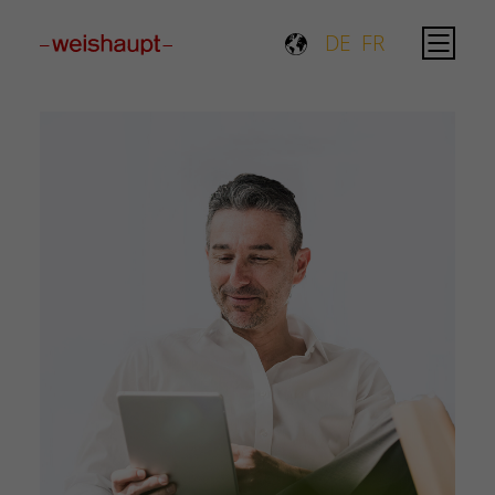
Please select a page template in page properties.
DE
FR