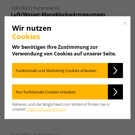
13.03.2023
| Fachpresse LU
Luft/Wasser-Monoblockwärmepumpen
Aeroblock® mit natürlichem Kältemittel R290
Close
Wir nutzen
(Propan)
Cookies
®
Mit der Aeroblock
WAB 8 und 11 (modulierend bis
8 bzw. bis 11 kW) bringt Weishaupt…
Wir benötigen Ihre Zustimmung zur
Verwendung von Cookies auf unserer Seite.
Link zum Beitrag
Funktionale und Marketing Cookies erlauben
13.03.2023
| Fachpresse LU
Kombispeicher WKS 300/100 LE #4
Nur funktionale Cookies erlauben
Der neue Weishaupt Kombispeicher WKS 300/100
LE #4 vereint Trinkwasserspeicher (300 l),…
Näheres und die Möglichkeit zum Widerruf finden Sie in
unserer
Datenschutzerklärung
.
Link zum Beitrag