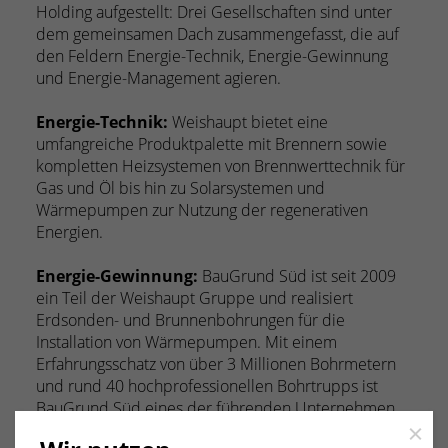
Holding aufgestellt: Drei Gesellschaften sind unter
dem gemeinsamen Dach zusammengefasst, die auf
den Feldern Energie-Technik, Energie-Gewinnung
und Energie-Management agieren.
Energie-Technik:
Weishaupt bietet eine
umfangreiche Produktpalette mit Brennern sowie
kompletten Heizsystemen von Brennwerttechnik für
Gas und Öl bis hin zu Solarsystemen und
Wärmepumpen zur Nutzung der regenerativen
Energien.
Energie-Gewinnung:
BauGrund Süd ist seit 2009
ein Teil der Weishaupt Gruppe und realisiert
Erdsonden- und Brunnenbohrungen für die
Installation von Wärmepumpen. Mit einem
Erfahrungsschatz von über 3 Millionen Bohrmetern
und rund 40 hochprofessionellen Bohrtrupps ist
BauGrund Süd eines der führenden Unternehmen
für die Nutzung der bodennahen Geothermie in
Close