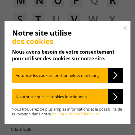
M
N
O
P
Q
R
S
T
U
V
W
X
Close
Notre site utilise
Y
Z
des cookies
Nous avons besoin de votre consentement
pour utiliser des cookies sur notre site.
Désemboueur
Les impuretés, la magnétite et le calcaire présents
Autoriser les cookies fonctionnels et marketing
dans l'eau de chauffage sont à l'origine de
l'embouage et de l'entartrage des radiateurs, des
planchers/plafonds chauffants, vannes,
N'autoriser que les cookies fonctionnels
Circulateurs
et des générateurs de chaleur.
C'est pourquoi, il est recommandé de mettre en
Vous trouverez de plus amples informations et la possibilité de
révocation dans notre
politique de confidentialité.
.
place un
Désemboueur
, tout particulièrement
dans le cadre de rénovations d'installations de
chauffage.