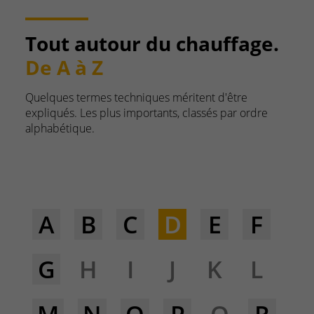
Tout autour du chauffage.
De A à Z
Quelques termes techniques méritent d'être
expliqués. Les plus importants, classés par ordre
alphabétique.
A
B
C
D
E
F
G
H
I
J
K
L