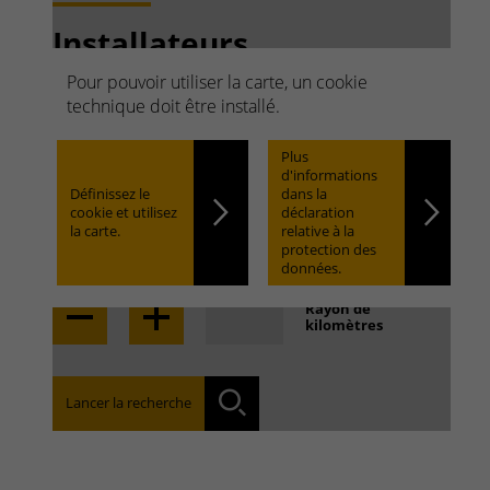
Installateurs
partenaires.
Pour pouvoir utiliser la carte, un cookie
technique doit être installé.
Rechercher rapidement,
trouver facilement.
Plus
d'informations
Définissez le
dans la
cookie et utilisez
déclaration
la carte.
relative à la
Locate
protection des
données.
Rayon de
kilomètres
Trouvez l'agence de votre secteur :
Lancer la recherche
Rechercher