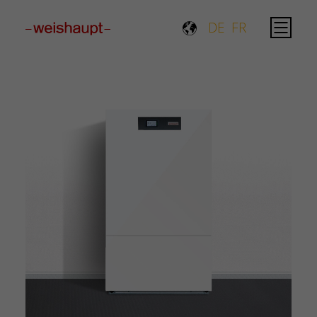
Please select a page template in page properties.
DE
FR