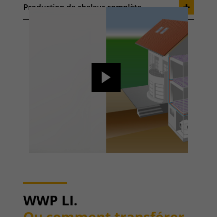
Production de chaleur complète
WWP LI.
Ou comment transférer