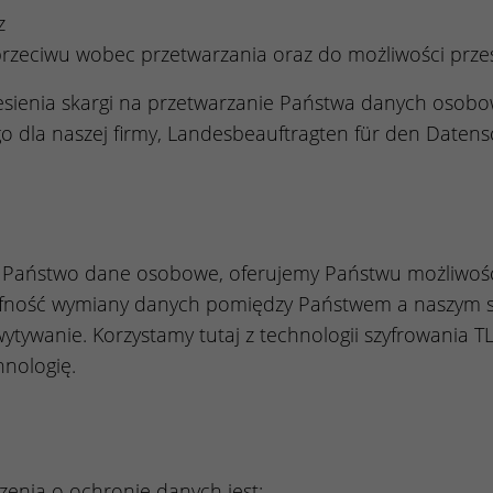
z
przeciwu wobec przetwarzania oraz do możliwości prze
sienia skargi na przetwarzanie Państwa danych osob
 dla naszej firmy, Landesbeauftragten für den Datens
m Państwo dane osobowe, oferujemy Państwu możliwoś
poufność wymiany danych pomiędzy Państwem a naszy
wanie. Korzystamy tutaj z technologii szyfrowania TLS
nologię.
enia o ochronie danych jest: