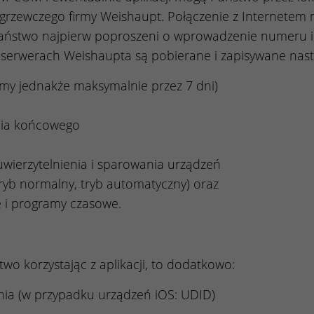
grzewczego firmy Weishaupt. Połączenie z Internetem 
aństwo najpierw poproszeni o wprowadzenie numeru ide
a serwerach Weishaupta są pobierane i zapisywane nas
my jednakże maksymalnie przez 7 dni)
nia końcowego
uwierzytelnienia i sparowania urządzeń
ryb normalny, tryb automatyczny) oraz
e i programy czasowe.
o korzystając z aplikacji, to dodatkowo:
nia (w przypadku urządzeń iOS: UDID)