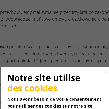
rzechowujemy maksymalnie przez trzy lata po zakończe
 wypowiedzieli Państwo umowę o użytkowaniu albo (3)
edmiu dni.
nych problemów z aplikacją generowany jest automatyc
twa urządzenia końcowego i wersję, rodzaj urządzenia,
ij raport o błędach”. Jeżeli przesłane dane zawierają 
Cl
Notre site utilise
ania danych jest umożliwienie nam rozwijania aplikacj
do celów statystycznych. Przetwarzanie odbywa się n
des cookies
ę aplikacji.
Nous avons besoin de votre consentement
wane zostają usunięte, jeżeli nie są już potrzebne do os
pour utiliser des cookies sur notre site.
e współpracuje już z systemem operacyjnym, w którym po