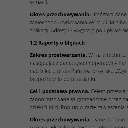
sytuacji.
Okres przechowywania.
Państwa dane p
zaniechano użytkowania WCM-COM albo (2)
aplikacji. Adresy IP wygasają po upływie si
1.2 Raporty o błędach
Zakres przetwarzania.
W razie technicz
następujące dane: system operacyjny Pańs
naciśnięciu przez Państwa przycisku „Wyśl
bezpośrednio po przesłaniu.
Cel i podstawa prawna.
Celem przetwarz
zanonimizowane są gromadzone przez nas 
dzięki funkcji Pop-up w razie zawieszenia si
Okres przechowywania.
Dane zanonimizo
sytuacji, gdy zaktualizowana aplikacja ni