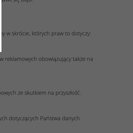
 w skrócie, których praw to dotyczy:
ów reklamowych obowiązujący także na
owych ze skutkiem na przyszłość.
ych dotyczących Państwa danych