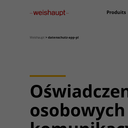
Please select a page template in page properties.
Produits
Weishaupt
datenschutz-app-pl
Oświadczen
osobowych 