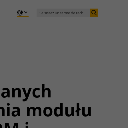
t
danych
nia modułu